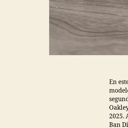
En est
modelo
segund
Oakley
2025. 
Ban Di