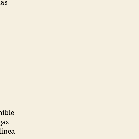
las
nible
gas
línea