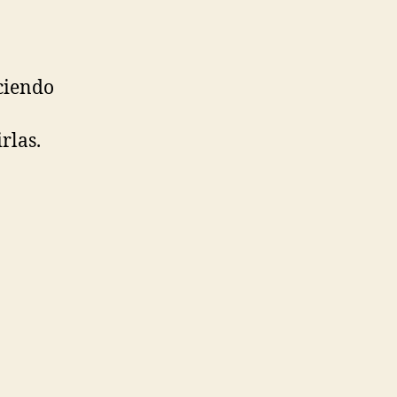
eciendo
a
rlas.