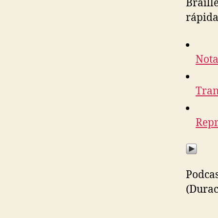
Braill
rápida
Nota
Tran
Repr
Podcas
(Durac