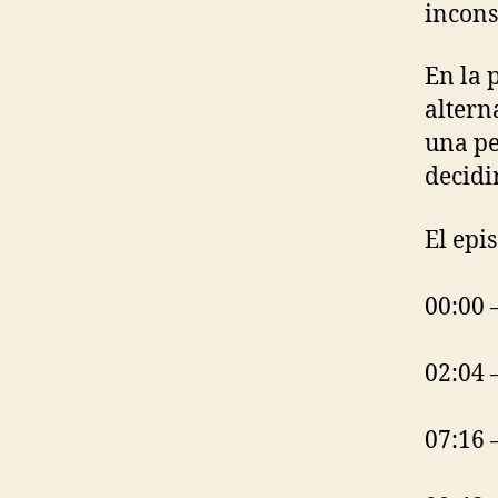
incons
En la 
altern
una pe
decidi
El epis
00:00 
02:04 
07:16 