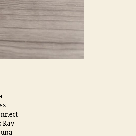
a
as
onnect
s Ray-
 una