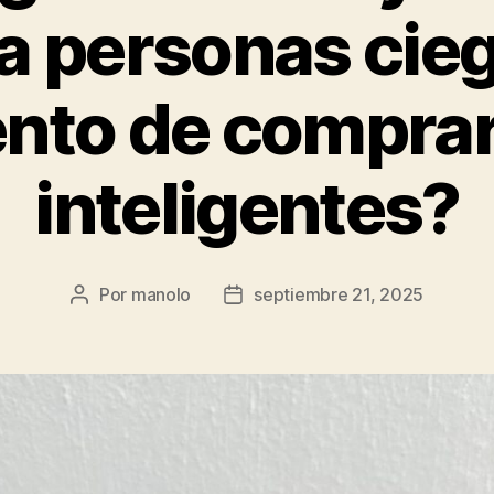
a personas cieg
to de comprar
inteligentes?
Por
manolo
septiembre 21, 2025
Autor
Fecha
de
de
la
la
entrada
entrada