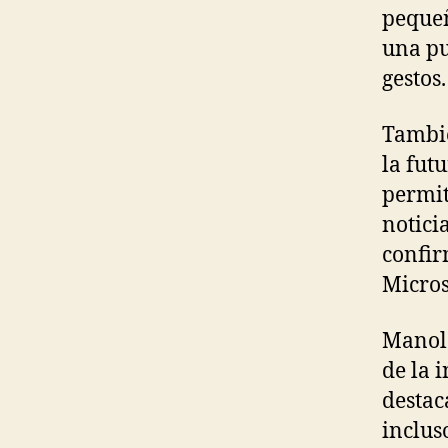
pequeñ
una pu
gestos.
Tambié
la fut
permit
notici
confir
Micros
Manolo
de la 
destac
inclus