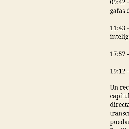
09:42 –
gafas 
11:43 
inteli
17:57 
19:12 
Un rec
capítu
direct
transc
puedan