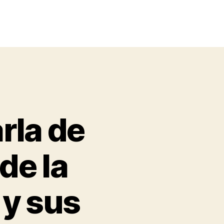
rla de
de la
l y sus