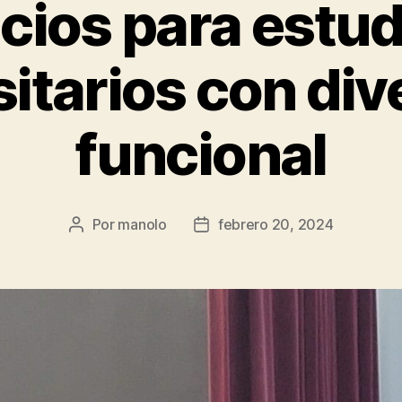
cios para estu
sitarios con div
funcional
Por
manolo
febrero 20, 2024
Autor
Fecha
de
de
la
la
entrada
entrada