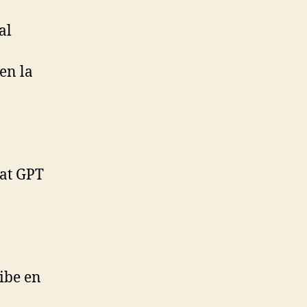
al
 en la
hat GPT
ribe en