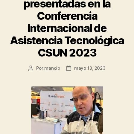
presentadas en la
Conferencia
Internacional de
Asistencia Tecnológica
CSUN 2023
Por
manolo
mayo 13, 2023
Autor
Fecha
de
de
la
la
entrada
entrada