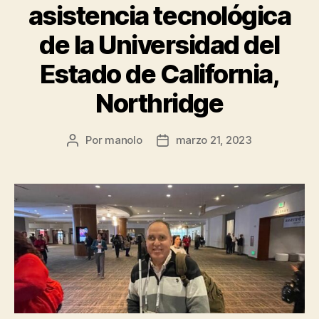
asistencia tecnológica
de la Universidad del
Estado de California,
Northridge
Por
manolo
marzo 21, 2023
Autor
Fecha
de
de
la
la
entrada
entrada