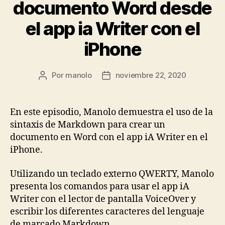
documento Word desde
el app ia Writer con el
iPhone
Por
manolo
noviembre 22, 2020
Autor
Fecha
de
de
la
la
entrada
entrada
En este episodio, Manolo demuestra el uso de la
sintaxis de Markdown para crear un
documento en Word con el app iA Writer en el
iPhone.
Utilizando un teclado externo QWERTY, Manolo
presenta los comandos para usar el app iA
Writer con el lector de pantalla VoiceOver y
escribir los diferentes caracteres del lenguaje
de marcado Markdown.