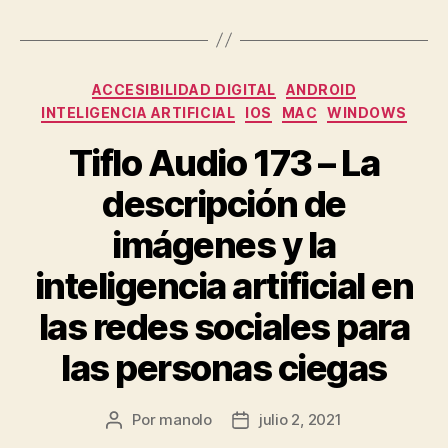
Categorías
ACCESIBILIDAD DIGITAL
ANDROID
INTELIGENCIA ARTIFICIAL
IOS
MAC
WINDOWS
Tiflo Audio 173 – La
descripción de
imágenes y la
inteligencia artificial en
las redes sociales para
las personas ciegas
Por
manolo
julio 2, 2021
Autor
Fecha
de
de