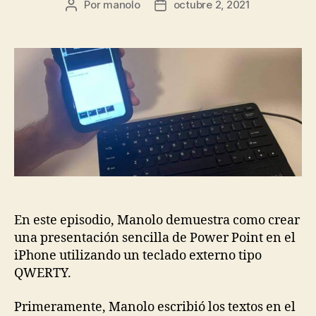
Por
manolo
octubre 2, 2021
Autor
Fecha
de
de
la
la
entrada
entrada
En este episodio, Manolo demuestra como crear
una presentación sencilla de Power Point en el
iPhone utilizando un teclado externo tipo
QWERTY.
Primeramente, Manolo escribió los textos en el