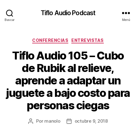
Tiflo Audio Podcast
Buscar
Menú
Categorías
CONFERENCIAS
ENTREVISTAS
Tiflo Audio 105 – Cubo
de Rubik al relieve,
aprende a adaptar un
juguete a bajo costo para
personas ciegas
Por
manolo
octubre 9, 2018
Autor
Fecha
de
de
la
la