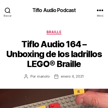
Tiflo Audio Podcast
Buscar
Menú
Categorías
BRAILLE
Tiflo Audio 164 –
Unboxing de los ladrillos
LEGO® Braille
Por
manolo
enero 4, 2021
Autor
Fecha
de
de
la
la
entrada
entrada