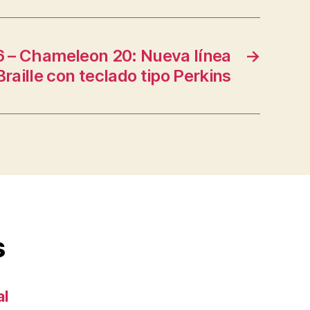
56 – Chameleon 20: Nueva línea
→
Braille con teclado tipo Perkins
s
al