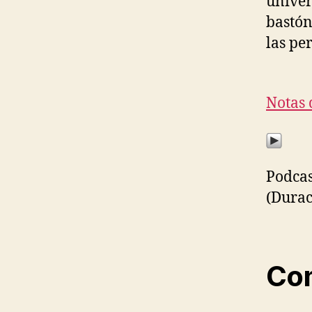
univer
bastón
las pe
Notas 
Podcas
(Durac
Com