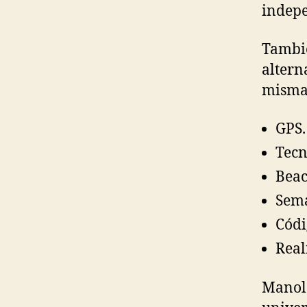
indepe
Tambié
altern
mismas
GPS.
Tecn
Beac
Semá
Códi
Real
Manolo