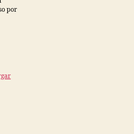
u
so por
rgar