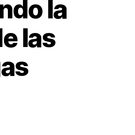
ndo la
e las
gas