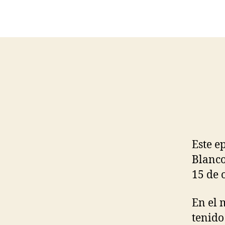
Este e
Blanco
15 de 
En el 
tenido