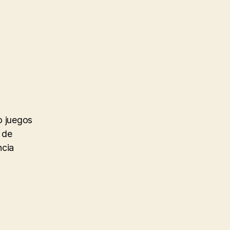
o juegos
 de
ncia