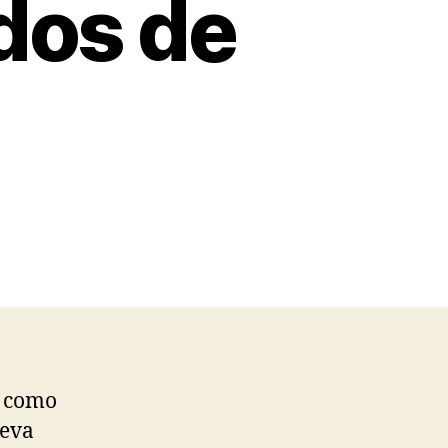
dos de
e como
ueva