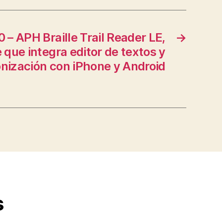
0 – APH Braille Trail Reader LE,
→
e que integra editor de textos y
onización con iPhone y Android
s