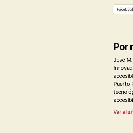
Faceboo
Por 
José M.
Innovado
accesibl
Puerto R
tecnológ
accesibi
Ver el a