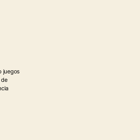
o juegos
 de
ncia