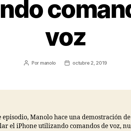
zando coman
voz
Por
manolo
octubre 2, 2019
Autor
Fecha
de
de
la
la
entrada
entrada
e episodio, Manolo hace una demostración d
lar el iPhone utilizando comandos de voz, n