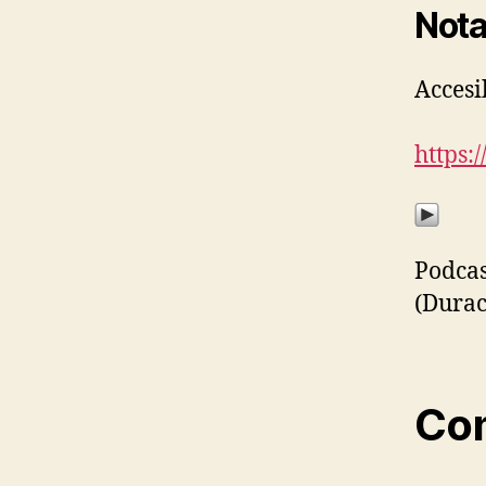
Nota
Accesi
https:
Podcas
(Durac
Com