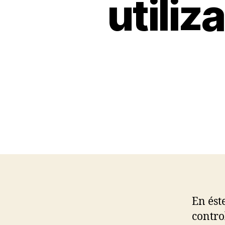
utili
En ést
contro