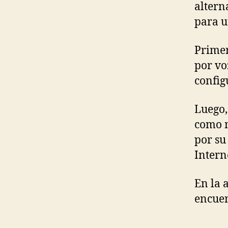
altern
para u
Primer
por vo
config
Luego,
como m
por su
Interne
En la 
encuen