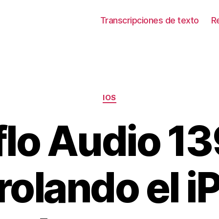
Transcripciones de texto
R
Categorías
IOS
flo Audio 13
rolando el i