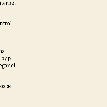
nternet
ntrol
os,
n app
egar el
oz se