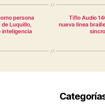
 como persona
Tiflo Audio 14
 de Luquillo,
nueva línea braill
 inteligencia
sincr
Categoría