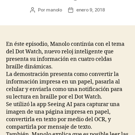
Por
manolo
enero 9, 2018
Autor
Fecha
de
de
la
la
entrada
entrada
En éste episodio, Manolo continúa con el tema
del Dot Watch, nuevo reloj inteligente que
presenta su información en cuatro celdas
braille dinámicas.
La demostración presenta como convertir la
información impresa en un papel, pasarla al
celular y enviarla como una notificación para
su lectura en braille por el Dot Watch.
Se utilizó la app Seeing AI para capturar una
imagen de una página impresa en papel,
convertirla en texto por medio del OCR, y
compartirla por mensaje de texto.
También, Manolo explica que es posible leer las