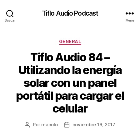
Tiflo Audio Podcast
Buscar
Menú
Categorías
GENERAL
Tiflo Audio 84 –
Utilizando la energía
solar con un panel
portátil para cargar el
celular
Por
manolo
noviembre 16, 2017
Autor
Fecha
de
de
la
la