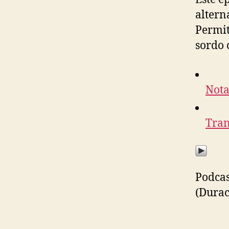
altern
Permit
sordo 
Nota
Tran
Podcas
(Durac