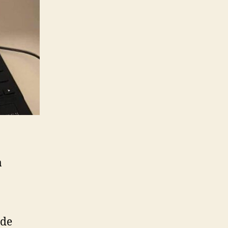
a
 de