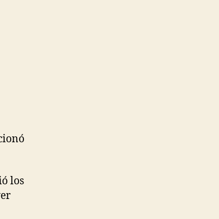
ccionó
ó los
wer