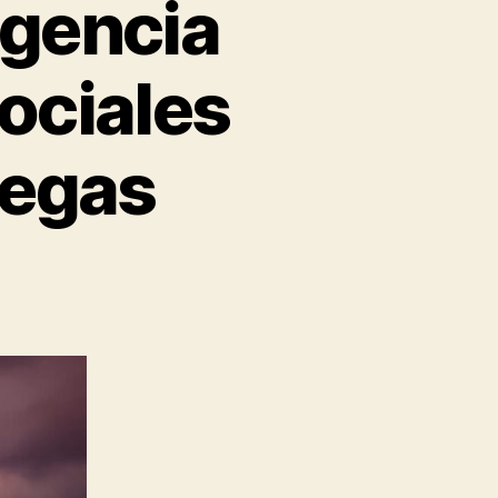
igencia
sociales
iegas