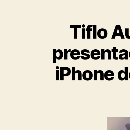
Tiflo A
presentac
iPhone d