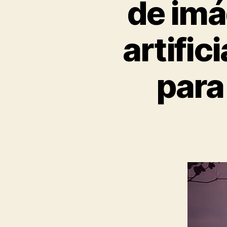
de imá
artific
para