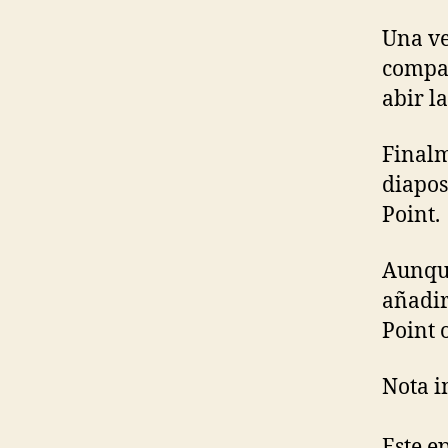
Una ve
compar
abir l
Finalm
diapos
Point.
Aunque
añadir
Point 
Nota i
Este e