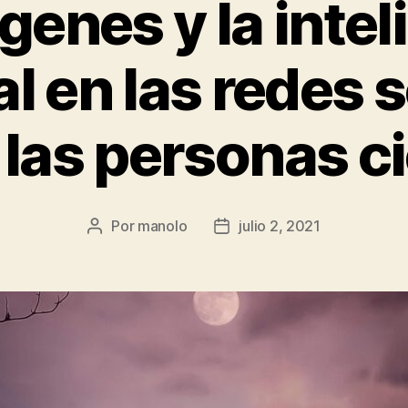
genes y la intel
ial en las redes 
 las personas c
Por
manolo
julio 2, 2021
Autor
Fecha
de
de
la
la
entrada
entrada