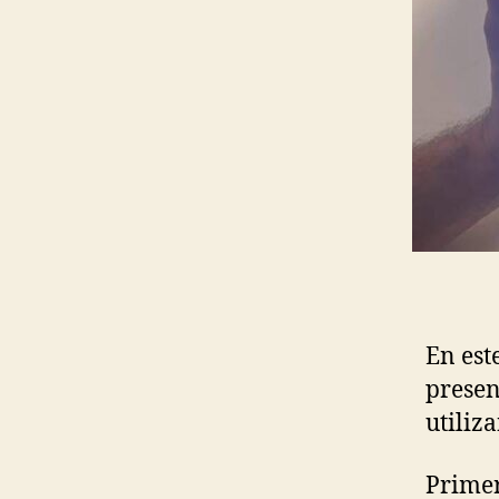
En est
presen
utiliz
Primer