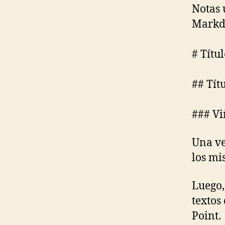
Notas 
Markd
# Títu
## Tít
### Vi
Una ve
los mi
Luego,
textos
Point.