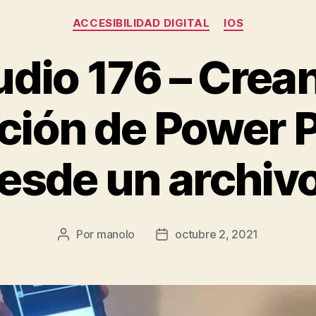
Categorías
ACCESIBILIDAD DIGITAL
IOS
udio 176 – Cre
ión de Power P
esde un archivo
Por
manolo
octubre 2, 2021
Autor
Fecha
de
de
la
la
entrada
entrada