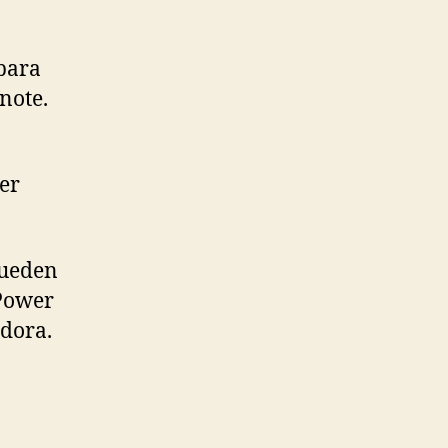
para
note.
er
pueden
 Power
adora.