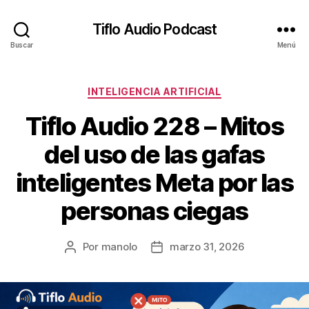
Tiflo Audio Podcast
Buscar
Menú
Categorías
INTELIGENCIA ARTIFICIAL
Tiflo Audio 228 – Mitos
del uso de las gafas
inteligentes Meta por las
personas ciegas
Por
manolo
marzo 31, 2026
Autor
Fecha
de
de
la
la
entrada
entrada