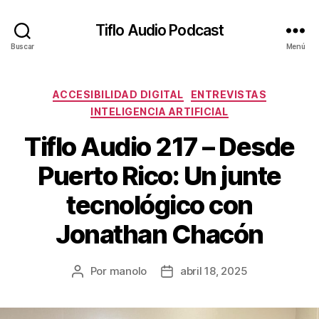
Tiflo Audio Podcast
Buscar
Menú
Categorías
ACCESIBILIDAD DIGITAL
ENTREVISTAS
INTELIGENCIA ARTIFICIAL
Tiflo Audio 217 – Desde
Puerto Rico: Un junte
tecnológico con
Jonathan Chacón
Por
manolo
abril 18, 2025
Autor
Fecha
de
de
la
la
entrada
entrada