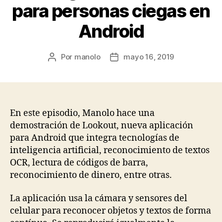
para personas ciegas en
Android
Por
manolo
mayo 16, 2019
Autor
Fecha
de
de
la
la
entrada
entrada
En este episodio, Manolo hace una
demostración de Lookout, nueva aplicación
para Android que integra tecnologías de
inteligencia artificial, reconocimiento de textos
OCR, lectura de códigos de barra,
reconocimiento de dinero, entre otras.
La aplicación usa la cámara y sensores del
celular para reconocer objetos y textos de forma