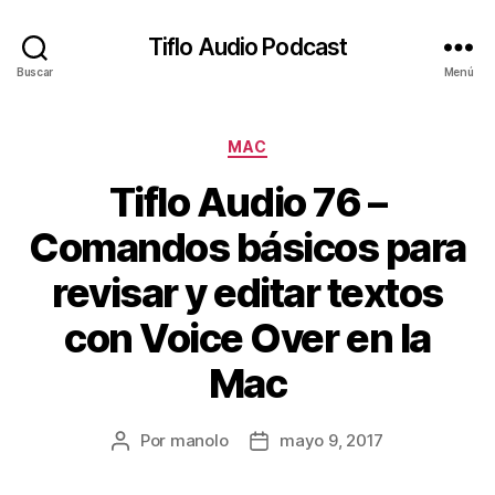
Tiflo Audio Podcast
Buscar
Menú
Categorías
MAC
Tiflo Audio 76 –
Comandos básicos para
revisar y editar textos
con Voice Over en la
Mac
Por
manolo
mayo 9, 2017
Autor
Fecha
de
de
la
la