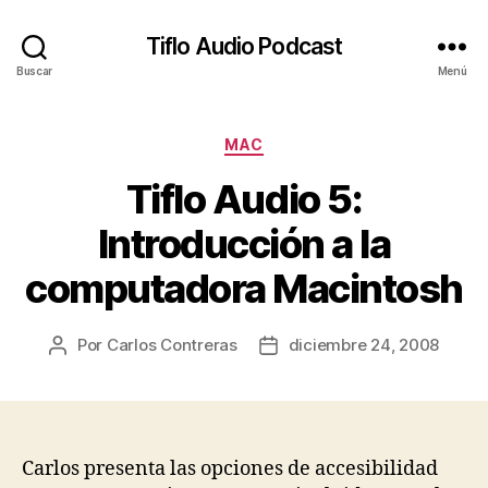
Tiflo Audio Podcast
Buscar
Menú
Categorías
MAC
Tiflo Audio 5:
Introducción a la
computadora Macintosh
Por
Carlos Contreras
diciembre 24, 2008
Autor
Fecha
de
de
la
la
entrada
entrada
Carlos presenta las opciones de accesibilidad