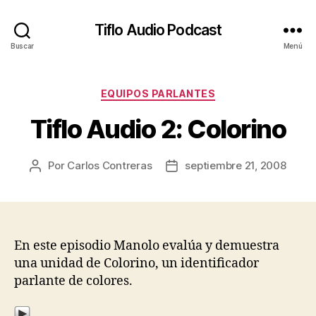
Tiflo Audio Podcast
Buscar
Menú
Categorías
EQUIPOS PARLANTES
Tiflo Audio 2: Colorino
Por
Carlos Contreras
septiembre 21, 2008
Autor
Fecha
de
de
la
la
entrada
entrada
En este episodio Manolo evalúa y demuestra
una unidad de Colorino, un identificador
parlante de colores.