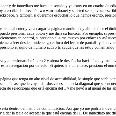
ccionar y de inmediato me hace un sonido y ya estoy en un cuadro de edi
a escribir la dirección www.manolo.net y si usted se equivoca escribie
ackspace. Y también si queremos escuchar lo que hemos escrito, presiona
valente al enter y va a cargar la página manolo.net y ahí me dice el t
 puedo presionar cada botón y me diría su función. Por ejemplo, si pres
ementos de control, si presiono el 4 me muevo por enlaces y así sucesiva
mienza a leer desde donde tengo el foco del lector de pantalla y si lo vue
 si presiono el signo de número activo la ayuda que les estoy comentando.
 a presionar el número 2 y ahora le doy flecha hacia abajo y me lleva
la navegación por defecto. Si quiero ir a un enlace, presiono el número
a página que tenga un alto nivel de accesibilidad, lo simple que sería 
ar atrás así que le voy a dar dos veces a la tecla diagonal que se encue
tecla de seleccionar que está encima del 1 y me llevó a al menú de las ap
o está dentro del menú de comunicación. Así que yo me podría mover co
 a dar la tecla de aceptar la que está encima del 1. De inmediato me di