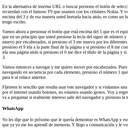
En la alternativa de insertar URL o buscar presiono el botón de sele
recuerdan con el famoso T9 que usamos con los celulares Nokia. Y voy 
encima del 3 y de esa manera usted borraría hacia atrás, es como un b
tengo escrito.
Vamos ahora a presionar el botón que está encima del 1 que es el equi
que en un principio que usted presione la tecla del signo de número y
muevo por encabezados, si presiono el 3 me muevo por los diferentes el
presiono el 9 iría a la parte final de la página y si presiono el 8 me co
iría una página atrás si presiono el 0 me dice el título de la página y
3.
Vamos entonces a navegar y me quiero mover por encabezados. Pues voy
navegando en secuencia por cada elemento, presiono el número 1 que es 
para ir al enlace anterior.
Fíjensen lo sencillo que resulta usar este navegador y si visitamos un
por el internet usando botones, no estamos usando gestos. Voy a regres
va a preguntar si realmente intereso salir del navegador y presiono la 
WhatsApp
Yo les dije que lo próximo que le quería demostrar es WhatsApp y es
que ya yo me los aprendí de memoria. Y llego a comunicación y le voy