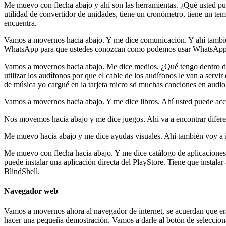
Me muevo con flecha abajo y ahí son las herramientas. ¿Qué usted pued
utilidad de convertidor de unidades, tiene un cronómetro, tiene un tem
encuentra.
Vamos a movernos hacia abajo. Y me dice comunicación. Y ahí también 
WhatsApp para que ustedes conozcan como podemos usar WhatsApp c
Vamos a movernos hacia abajo. Me dice medios. ¿Qué tengo dentro de 
utilizar los audífonos por que el cable de los audífonos le van a serv
de música yo cargué en la tarjeta micro sd muchas canciones en audi
Vamos a movernos hacia abajo. Y me dice libros. Ahí usted puede acc
Nos movemos hacia abajo y me dice juegos. Ahí va a encontrar difer
Me muevo hacia abajo y me dice ayudas visuales. Ahí también voy a ir 
Me muevo con flecha hacia abajo. Y me dice catálogo de aplicaciones. 
puede instalar una aplicación directa del PlayStore. Tiene que instalar
BlindShell.
Navegador web
Vamos a movernos ahora al navegador de internet, se acuerdan que era 
hacer una pequeña demostración. Vamos a darle al botón de selecciona