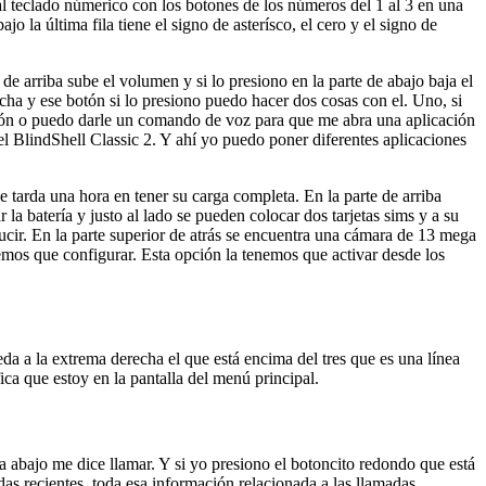
al teclado númerico con los botones de los números del 1 al 3 en una
ajo la última fila tiene el signo de asterísco, el cero y el signo de
 de arriba sube el volumen y si lo presiono en la parte de abajo baja el
recha y ese botón si lo presiono puedo hacer dos cosas con el. Uno, si
ición o puedo darle un comando de voz para que me abra una aplicación
el BlindShell Classic 2. Y ahí yo puedo poner diferentes aplicaciones
e tarda una hora en tener su carga completa. En la parte de arriba
r la batería y justo al lado se pueden colocar dos tarjetas sims y a su
cir. En la parte superior de atrás se encuentra una cámara de 13 mega
os que configurar. Esta opción la tenemos que activar desde los
eda a la extrema derecha el que está encima del tres que es una línea
ica que estoy en la pantalla del menú principal.
ia abajo me dice llamar. Y si yo presiono el botoncito redondo que está
as recientes, toda esa información relacionada a las llamadas