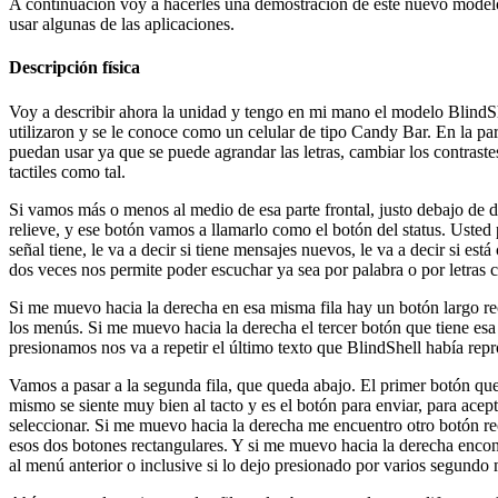
A continuación voy a hacerles una demostración de este nuevo modelo e
usar algunas de las aplicaciones.
Descripción física
Voy a describir ahora la unidad y tengo en mi mano el modelo BlindShe
utilizaron y se le conoce como un celular de tipo Candy Bar. En la part
puedan usar ya que se puede agrandar las letras, cambiar los contrastes
tactiles como tal.
Si vamos más o menos al medio de esa parte frontal, justo debajo de d
relieve, y ese botón vamos a llamarlo como el botón del status. Usted 
señal tiene, le va a decir si tiene mensajes nuevos, le va a decir si e
dos veces nos permite poder escuchar ya sea por palabra o por letras 
Si me muevo hacia la derecha en esa misma fila hay un botón largo rec
los menús. Si me muevo hacia la derecha el tercer botón que tiene es
presionamos nos va a repetir el último texto que BlindShell había rep
Vamos a pasar a la segunda fila, que queda abajo. El primer botón qu
mismo se siente muy bien al tacto y es el botón para enviar, para acep
seleccionar. Si me muevo hacia la derecha me encuentro otro botón rect
esos dos botones rectangulares. Y si me muevo hacia la derecha encon
al menú anterior o inclusive si lo dejo presionado por varios segundo m