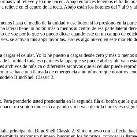
 formas y al relieve y lo que hacen. Abajo entonces tenemos el tradicion
o a relieve en el centro de la tecla. Abajo están los botones del 7 al 9 y ab
 menos hasta el medio de la unidad y ese botón si lo presiono en la parte
cha lateral tiene un botón más o menos al centro de esa parte lateral de
iento de voz por lo que yo puedo dictar cuando esté en un campo de ed
a vez, se activan mis apps favoritas. Eso es algo nuevo en este modelo d
 cargar el celular. Yo lo he puesto a cargar desde cero y más o menos s
 de la unidad toda esa parte es la tapa que se puede abrir y ahí va a esta
s archivos de música o diferentes archivos que el celular puede reprodu
onar se hace una llamada de emergencia a un número que nosotros tenem
 modelo BlindShell Classic 2.
. Para prenderlo usted presionaría en la segunda fila el botón que le qu
a hacer un sonido que está cargando y me va a decir la hora y eso signif
ntalla principal del BlindShell Classic 2. Si me muevo con la flecha hac
permitiría marcar un número, buscar en los favoritos, conocer las llamad