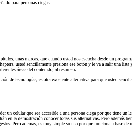
señado para personas ciegas
 capítulos, unas marcas, que cuando usted nos escucha desde un progr
ters, usted sencillamente presiona ese botón y le va a salir una lista y 
iferentes áreas del contenido, al resumen.
ión de tecnologías, es otra excelente alternativa para que usted sencill
der un celular que sea accesible a una persona ciega por que tiene un lec
odrán en la demostración conocer todas sus alternativas. Pero además tien
san gestos. Pero además, es muy simple su uso por que funciona a base de