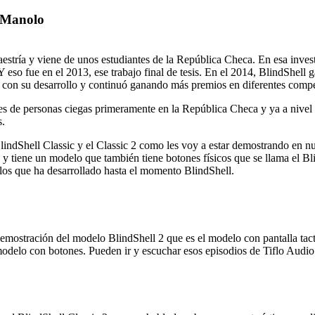
r Manolo
maestría y viene de unos estudiantes de la República Checa. En esa inve
. Y eso fue en el 2013, ese trabajo final de tesis. En el 2014, BlindShe
ó con su desarrollo y continuó ganando más premios en diferentes compe
es de personas ciegas primeramente en la República Checa y ya a nivel
s.
indShell Classic y el Classic 2 como les voy a estar demostrando en nues
il y tiene un modelo que también tiene botones físicos que se llama el B
elos que ha desarrollado hasta el momento BlindShell.
mostración del modelo BlindShell 2 que es el modelo con pantalla tacti
modelo con botones. Pueden ir y escuchar esos episodios de Tiflo Audio 