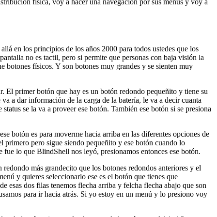
istribución física, voy a hacer una navegación por sus menús y voy a
allá en los principios de los años 2000 para todos ustedes que los
antalla no es tactil, pero si permite que personas con baja visión la
tiene botones físicos. Y son botones muy grandes y se sienten muy
car. El primer botón que hay es un botón redondo pequeñito y tiene su
a a dar información de la carga de la batería, le va a decir cuanta
de status se la va a proveer ese botón. También ese botón si se presiona
ese botón es para moverme hacia arriba en las diferentes opciones de
el primero pero sigue siendo pequeñito y ese botón cuando lo
ue fue lo que BlindShell nos leyó, presionamos entonces ese botón.
n redondo más grandecito que los botones redondos anteriores y el
 menú y quieres seleccionarlo ese es el botón que tienes que
de esas dos filas tenemos flecha arriba y felcha flecha abajo que son
samos para ir hacia atrás. Si yo estoy en un menú y lo presiono voy