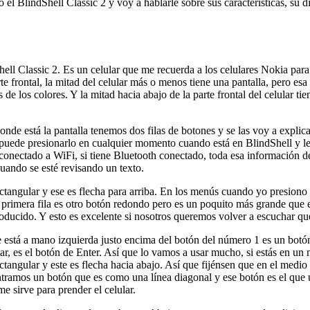
l BlindShell Classic 2 y voy a hablarle sobre sus características, su d
ll Classic 2. Es un celular que me recuerda a los celulares Nokia para 
e frontal, la mitad del celular más o menos tiene una pantalla, pero esa p
 de los colores. Y la mitad hacia abajo de la parte frontal del celular 
onde está la pantalla tenemos dos filas de botones y se las voy a expli
puede presionarlo en cualquier momento cuando está en BlindShell y le v
stá conectado a WiFi, si tiene Bluetooth conectado, toda esa información 
cuando se esté revisando un texto.
tangular y ese es flecha para arriba. En los menús cuando yo presiono 
a primera fila es otro botón redondo pero es un poquito más grande que 
roducido. Y esto es excelente si nosotros queremos volver a escuchar q
e está a mano izquierda justo encima del botón del número 1 es un botó
tar, es el botón de Enter. Así que lo vamos a usar mucho, si estás en un
angular y este es flecha hacia abajo. Así que fijénsen que en el medio 
tramos un botón que es como una línea diagonal y ese botón es el que u
e sirve para prender el celular.