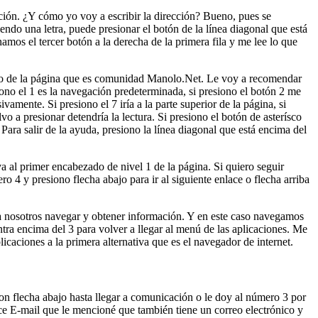
ción. ¿Y cómo yo voy a escribir la dirección? Bueno, pues se
ndo una letra, puede presionar el botón de la línea diagonal que está
mos el tercer botón a la derecha de la primera fila y me lee lo que
ítulo de la página que es comunidad Manolo.Net. Le voy a recomendar
iono el 1 es la navegación predeterminada, si presiono el botón 2 me
mente. Si presiono el 7 iría a la parte superior de la página, si
lvo a presionar detendría la lectura. Si presiono el botón de asterísco
 Para salir de la ayuda, presiono la línea diagonal que está encima del
 al primer encabezado de nivel 1 de la página. Si quiero seguir
 4 y presiono flecha abajo para ir al siguiente enlace o flecha arriba
para nosotros navegar y obtener información. Y en este caso navegamos
ntra encima del 3 para volver a llegar al menú de las aplicaciones. Me
licaciones a la primera alternativa que es el navegador de internet.
n flecha abajo hasta llegar a comunicación o le doy al número 3 por
ce E-mail que le mencioné que también tiene un correo electrónico y